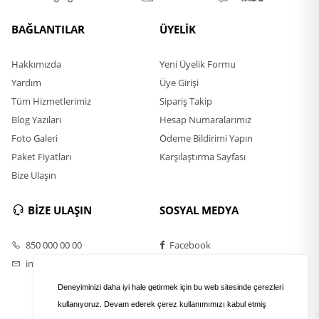
BAĞLANTILAR
ÜYELİK
Hakkımızda
Yeni Üyelik Formu
Yardım
Üye Girişi
Tüm Hizmetlerimiz
Sipariş Takip
Blog Yazıları
Hesap Numaralarımız
Foto Galeri
Ödeme Bildirimi Yapın
Paket Fiyatları
Karşılaştırma Sayfası
Bize Ulaşın
BİZE ULAŞIN
SOSYAL MEDYA
850 000 00 00
Facebook
info@eposta.com
Twitter
Instagram
Deneyiminizi daha iyi hale getirmek için bu web sitesinde çerezleri
Youtube
kullanıyoruz. Devam ederek çerez kullanımımızı kabul etmiş