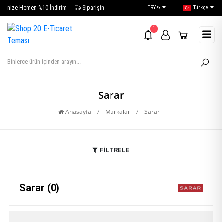
İlk Siparişinize Hemen %10 İndirim
Siparişim Nerede?
TRY ₺
Türkçe
1
Sarar
Anasayfa
/
Markalar
/
Sarar
FİLTRELE
Sarar (0)